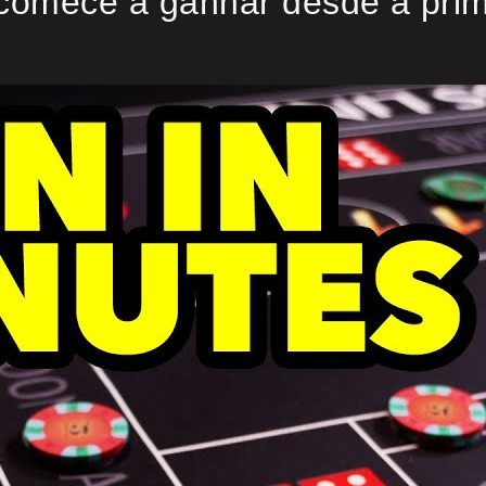
 comece a ganhar desde a pri