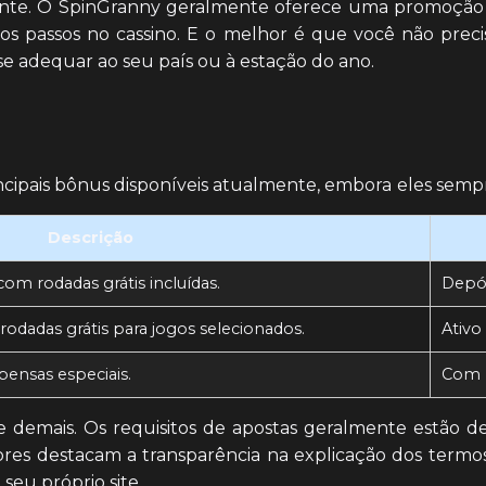
gante. O SpinGranny geralmente oferece uma promoção 
s passos no cassino. E o melhor é que você não precis
 adequar ao seu país ou à estação do ano.
rincipais bônus disponíveis atualmente, embora eles s
Descrição
om rodadas grátis incluídas.
Depós
dadas grátis para jogos selecionados.
Ativo
ensas especiais.
Com b
emais. Os requisitos de apostas geralmente estão de
dores destacam a transparência na explicação dos term
seu próprio site.