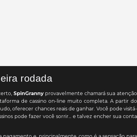
eira rodada
certo,
SpinGranny
provavelmente chamará sua atenção
forma de cassino on-line muito completa. A partir do
do, oferecer chances reais de ganhar. Você pode visitá-
nos pode fazer você sorrir... e talvez encher sua conta
de pagamento e, principalmente, como é a sensação para