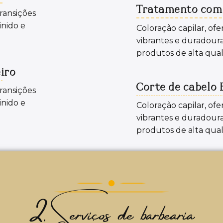
Tratamento com
ransições
inido e
Coloração capilar, of
vibrantes e duradoura
produtos de alta qual
iro
Corte de cabelo
ransições
inido e
Coloração capilar, of
vibrantes e duradoura
produtos de alta qual
2. Serviços de barbearia