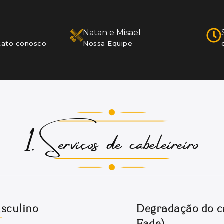
Natan e Misael
tato conosco
Nossa Equipe
1. Serviços de cabeleireiro
asculino
Degradação do c
Fade)