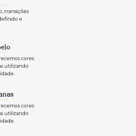
, transições
efinido e
belo
erecemos cores
s utilizando
idade.
ianas
erecemos cores
s utilizando
idade.