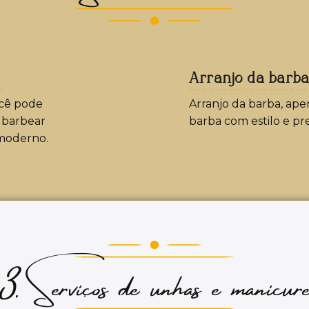
Arranjo da barb
ocê pode
Arranjo da barba, ap
o barbear
barba com estilo e pre
moderno.
3. Serviços de unhas e manicur