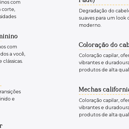
linos com
 corte,
Degradação do cabelo
sidades
suaves para um look d
moderno.
minino
Coloração do ca
nos com
ados a você,
Coloração capilar, of
clássicas.
vibrantes e duradoura
produtos de alta qual
Mechas californ
ransições
inido e
Coloração capilar, of
vibrantes e duradoura
produtos de alta qual
r