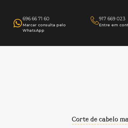
696 66 71 60
917 669 023
Marcar consulta pelo
Entre em con
WhatsApp
Corte de cabelo m