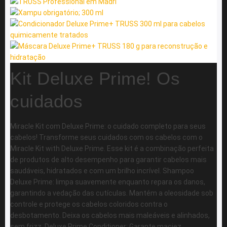
Kit Deluxe Prime! Os
cuidados
Miracle Kit com Deluxe Prime: o cuidado completo para seus
cabelos! Transforme seus cuidados com os cabelos com o
Miracle Kit with Deluxe Prime. Esse kit é a combinação perfeita
de produtos de alto desempenho para garantir cabelos mais
saudáveis, hidratados e com um brilho incrível. Shampoo
Deluxe Prime: limpa suavemente enquanto repara os danos,
garantindo a vedação das cutículas. Mantém a oleosidade sob
controle e protege os cabelos coloridos contra o
desbotamento. Deixa os cabelos mais maleáveis e alinhados,
sem frizz. Deluxe Prime Conditioner: Garante maciez,