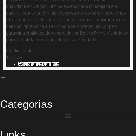
suavidade e nutrição. Elimina a oleosidade indesejada e a
quebra, com uma fórmula poderosa que contém ingredientes
ativos concentrados para restaurar a vida e o movimento dos
cabelos. Apresenta a Tecnologia de Proteção da Cor para
garantir a vitalidade duradoura da cor. Deluxe Prime Mask: ideal
para completar sua rotina de beleza e cuidados,
Condicionador
171,60
€
Adicionar ao carrinho
Categorias
Links