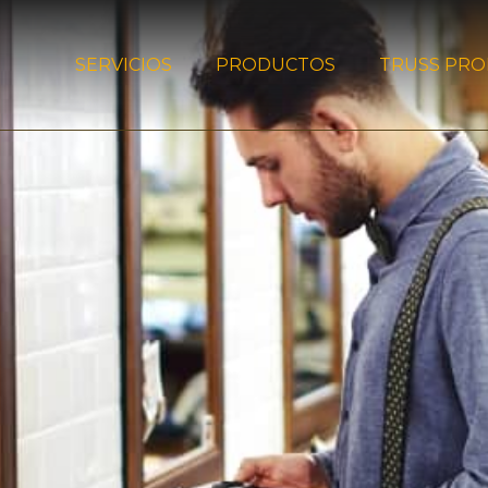
SERVICIOS
PRODUCTOS
TRUSS PRO