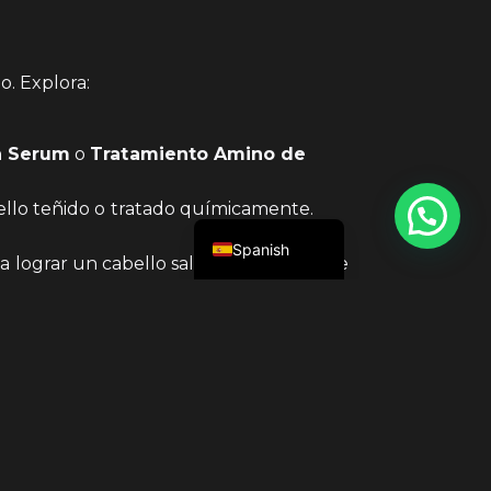
o. Explora:
a Serum
o
Tratamiento Amino de
English
llo teñido o tratado químicamente.
Portuguese
Spanish
a lograr un cabello saludable y lleno de
os
Acondicionador
Champú
Mascarilla