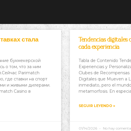
ставках стала
Tendencias digitales
е
cada experiencia
вание букмекерской
Tabla de Contenido Tende
ь о том, что за ним
Experiencias y Personali
.Сейчас Parimatch
Clubes de Recompensas M
, где ставки на спорт
Digitales que Mueven a L
ами и живыми дилерами.
inmediato, pero el mundo 
imatch Casino в
metamorfosis. En especia
SEGUIR LEYENDO »
01/14/2026
No hay comenta