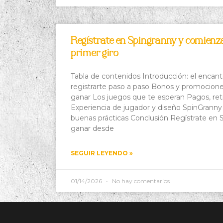
Regístrate en Spingranny y comienza
primer giro
Tabla de contenidos Introducción: el enca
registrarte paso a paso Bonos y promocion
ganar Los juegos que te esperan Pagos, ret
Experiencia de jugador y diseño SpinGranny
buenas prácticas Conclusión Regístrate en
ganar desde
SEGUIR LEYENDO »
01/14/2026
No hay comentarios